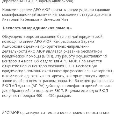
директор АРО АЮР Зарема Ашибокова).
Новыми членами АРО АЮР приняты ранее успешно сдавшие
квалификационный экзамен на присвоение статуса адвоката
Анатолий Кабельков и Вячеслав Чич.
Бесплатная юридическая помощь
Обсуждены вопросы оказания бесплатной юридической
помощи по линии АРО АЮР. Как рассказала Зарема
Ашибокова одним из приоритетных направлений
деятельности АРО АЮР является оказание бесплатной
юридической помощи (БЮП). Эту работу осуществляют 19
центров и 4 местных отделения АРО АЮР. Планируется
открытие новых центров оказания БЮП. Бесплатную
юридическую помощь оказывают профессиональные юристы,
в том числе адвокаты и нотариусы, которые консультируют
заявителей по всем отраслям права. На базе центра оказания
БЮП АП Адыгеи (АП РА) действует телефон «горячей линии»
для обращений по вопросам БЮП. В целом ежегодно БЮП
получают порядка 400 — 450 граждан.
АРО АЮР организуются тематические приемы по оказанию