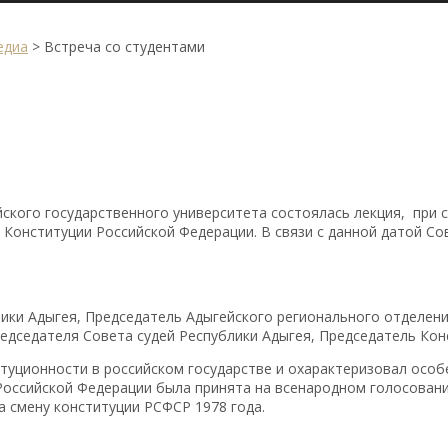
едиа
>
Встреча со студентами
йского государственного университета состоялась лекция, при
Конституции Российской Федерации. В связи с данной датой Со
лики Адыгея, Председатель Адыгейского регионального отделен
редседателя Совета судей Республики Адыгея, Председатель Кон
туционности в российском государстве и охарактеризовал особ
Российской Федерации была принята на всенародном голосовани
а смену конституции РСФСР 1978 года.