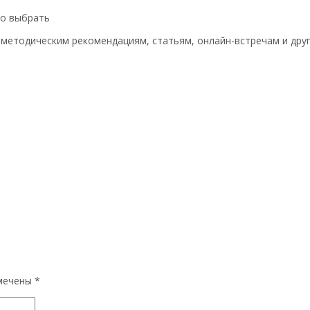
то выбрать
 методическим рекомендациям, статьям, онлайн-встречам и дру
омечены
*