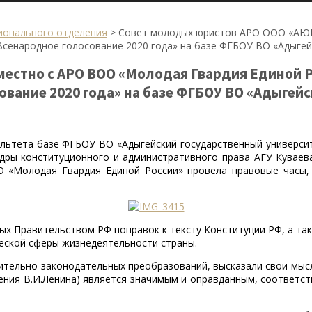
ионального отделения
>
Совет молодых юристов АРО ООО «АЮР
Всенародное голосование 2020 года» на базе ФГБОУ ВО «Адыгей
естно с АРО ВОО «Молодая Гвардия Единой Р
ование 2020 года» на базе ФГБОУ ВО «Адыгей
акультета базе ФГБОУ ВО «Адыгейский государственный универ
едры конституционного и административного права АГУ Куваев
 «Молодая Гвардия Единой России» провела правовые часы,
х Правительством РФ поправок к тексту Конституции РФ, а такж
еской сферы жизнедеятельности страны.
ительно законодательных преобразований, высказали свои мыс
ждения В.И.Ленина) является значимым и оправданным, соответ