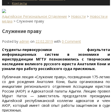
Контакты
Адыгейское Региональное Отделение
>
Новости
>
Новости и
медиа
>
Служение праву
Служение праву
Posted by
admin
on
22.02.2019
with
0 Comment
Студенты-первокурсники факультета
информационных систем в экономике и
юриспруденции МГТУ познакомились с творческим
наследием великого русского юриста Анатолия Кони и
узнали про работу российского суда присяжных.
Публичная лекция «Служение праву», посвященная 175-летию
со дня рождения Анатолия Кони, была организована по
инициативе регионального отделения Ассоциации юристов
России (АЮР) и Адвокатской палаты Адыгеи. Лекцию провел
Мурат Наток — заместитель председателя президиума
Адыгейской республиканской коллегии адвокатов и член
АЮР, который имеет свой опыт работы защитником в суде
присяжных.