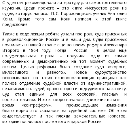
Студентам рекомендовали литературу для самостоятельного
изучения. Среди прочего – это книга «Искусство речи на
суде», которую написал П. С. Пороховщиков, ученик Анатолия
Кони. Кроме того сам Кони написал к этой книге
предисловие.
Также в ходе лекции ребята узнали про роль суда присяжных
в дореволюционной России и в наши дни. Суды присяжных
появились в нашей стране еще во время реформ Александра
Второго в 1864 году. Тогда Россия – в целом еще
полуфеодальная страна – получила одну из самых
современных и демократичных на тот момент судебных
систем. Целью реформы было создание суда «скорого,
милостивого и равного». Новое судоустройство
основывалась на таких основополагающих принципах как
полное отделение судебной власти от административной,
независимость судей, право сторон и подсудимого на защиту.
Суд стал единым для всех сословий, гласным и
состязательным. И хотя скоро началось движение вспять —
время «контреформ», произошедьшие изменения
благотворно это сказалось на судебной системе. Об этом
свидетельствует и так плеяда замечательных юристов,
которые появились после этого в царской России.