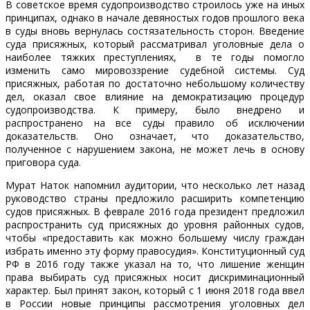
В советское время судопроизводство строилось уже на иных
принципах, однако в начале девяностых годов прошлого века
в суды вновь вернулась состязательность сторон. Введение
суда присяжных, который рассматривал уголовные дела о
наиболее тяжких преступлениях, в те годы помогло
изменить само мировоззрение судебной системы. Суд
присяжных, работая по достаточно небольшому количеству
дел, оказал свое влияние на демократизацию процедур
судопроизводства. К примеру, было внедрено и
распространено на все суды правило об исключении
доказательств. Оно означает, что доказательство,
полученное с нарушением закона, не может лечь в основу
приговора суда.
Мурат Наток напомнил аудитории, что несколько лет назад
руководство страны предложило расширить компетенцию
судов присяжных. В феврале 2016 года президент предложил
распространить суд присяжных до уровня районных судов,
чтобы «предоставить как можно большему числу граждан
избрать именно эту форму правосудия». Конституционный суд
РФ в 2016 году также указал на то, что лишение женщин
права выбирать суд присяжных носит дискриминационный
характер. Был принят закон, который с 1 июня 2018 года ввел
в России новые принципы рассмотрения уголовных дел