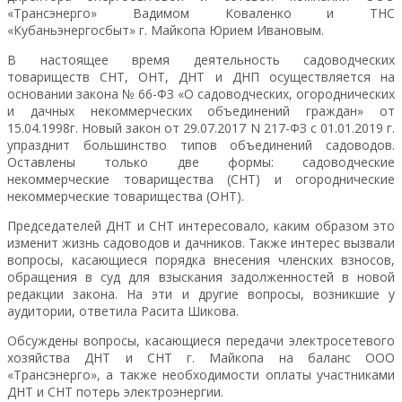
«Трансэнерго» Вадимом Коваленко и ТНС
«Кубаньэнергосбыт» г. Майкопа Юрием Ивановым.
В настоящее время деятельность садоводческих
товариществ СНТ, ОНТ, ДНТ и ДНП осуществляется на
основании закона № 66-ФЗ «О садоводческих, огороднических
и дачных некоммерческих объединений граждан» от
15.04.1998г. Новый закон от 29.07.2017 N 217-ФЗ с 01.01.2019 г.
упразднит большинство типов объединений садоводов.
Оставлены только две формы: садоводческие
некоммерческие товарищества (СНТ) и огороднические
некоммерческие товарищества (ОНТ).
Председателей ДНТ и СНТ интересовало, каким образом это
изменит жизнь садоводов и дачников. Также интерес вызвали
вопросы, касающиеся порядка внесения членских взносов,
обращения в суд для взыскания задолженностей в новой
редакции закона. На эти и другие вопросы, возникшие у
аудитории, ответила Расита Шикова.
Обсуждены вопросы, касающиеся передачи электросетевого
хозяйства ДНТ и СНТ г. Майкопа на баланс ООО
«Трансэнерго», а также необходимости оплаты участниками
ДНТ и СНТ потерь электроэнергии.