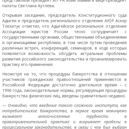
представляли президент АП РА Алий Мамий и вице-президент
палаты Светлана Аутлева.
Открывая заседание, председатель Конституционного суда
Адыгеи и председатель регионального отделения АЮР Аскер
Тлехатук отметил, что Адыгейское региональное отделение
Ассоциации юристов России тесно сотрудничает с
государственными органами, общественными объединениями
и организациями республики, в том числе путем проведения
различных встреч, конференций, семинаров, в ходе которых
появляется возможность обсудить актуальные проблемы
развития российского законодательства и проанализировать
практику его применения.
Несмотря на то, что процедуры банкротства в отношении
участников гражданских правоотношений применяются в
Российской Федерации достаточно длительное время – с
1996 года, законодательные нормы, регулирующие процедуры
банкротства физических лиц, введены сравнительно недавно.
— Очевидно, что введение такого сложного института, как
потребительское банкротство, в первое время неминуемо
вызывает многочисленные трудности в
правоприменительной практике и вскрывает пробелы в
процессуальном законодательстве, в связи с чем был выбран