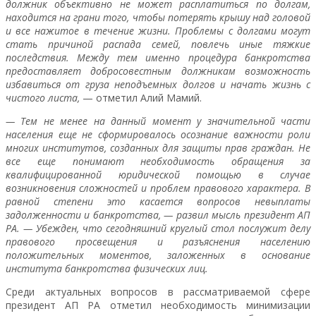
должник объективно не может расплатиться по долгам,
находится на грани того, чтобы потерять крышу над головой
и все нажитое в течение жизни. Проблемы с долгами могут
стать причиной распада семей, повлечь иные тяжкие
последствия. Между тем именно процедура банкротства
предоставляет добросовестным должникам возможность
избавиться от груза неподъемных долгов и начать жизнь с
чистого листа,
— отметил Алий Мамий.
— Тем не менее на данный момент у значительной части
населения еще не сформировалось осознание важности роли
многих институтов, созданных для защиты прав граждан. Не
все еще понимают необходимость обращения за
квалифицированной юридической помощью в случае
возникновения сложностей и проблем правового характера. В
равной степени это касается вопросов невыплаты
задолженности и банкротства, — развил мысль президент АП
РА. — Убежден, что сегодняшний круглый стол послужит делу
правового просвещения и разъяснения населению
положительных моментов, заложенных в основание
института банкротства физических лиц.
Среди актуальных вопросов в рассматриваемой сфере
президент АП РА отметил необходимость минимизации