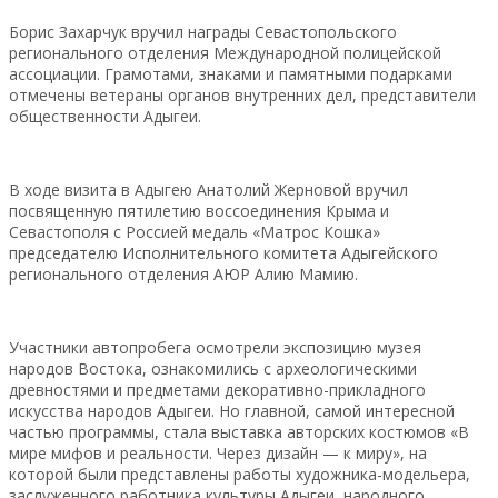
Борис Захарчук вручил награды Севастопольского
регионального отделения Международной полицейской
ассоциации. Грамотами, знаками и памятными подарками
отмечены ветераны органов внутренних дел, представители
общественности Адыгеи.
В ходе визита в Адыгею Анатолий Жерновой вручил
посвященную пятилетию воссоединения Крыма и
Севастополя с Россией медаль «Матрос Кошка»
председателю Исполнительного комитета Адыгейского
регионального отделения АЮР Алию Мамию.
Участники автопробега осмотрели экспозицию музея
народов Востока, ознакомились с археологическими
древностями и предметами декоративно-прикладного
искусства народов Адыгеи. Но главной, самой интересной
частью программы, стала выставка авторских костюмов «В
мире мифов и реальности. Через дизайн — к миру», на
которой были представлены работы художника-модельера,
заслуженного работника культуры Адыгеи, народного