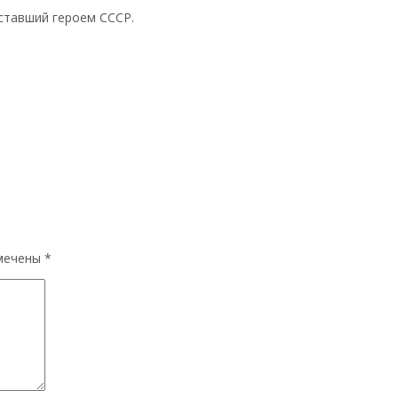
 ставший героем СССР.
омечены
*