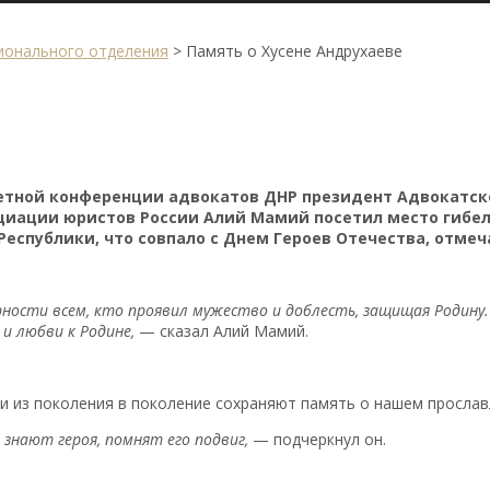
ионального отделения
>
Память о Хусене Андрухаеве
четной конференции адвокатов ДНР президент Адвокатск
иации юристов России Алий Мамий посетил место гибели
Республики, что совпало с Днем Героев Отечества, отме
рности всем, кто проявил мужество и доблесть, защищая Родину.
и любви к Родине,
— сказал Алий Мамий.
и из поколения в поколение сохраняют память о нашем прослав
знают героя, помнят его подвиг,
— подчеркнул он.