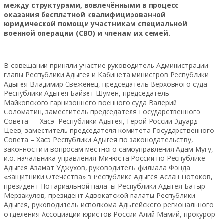
между структурами, вовлечёнными в процесс
оказания бесплатной квалифицированной
юридической помощи участникам специальной
военной операции (СВО) и членам их семей.
В совещании приняли участие руководитель Администрации
главы Республики Адыгея и Кабинета министров Республики
Адыгея Владимир Свеженец, председатель Верховного суда
Республики Адыгея Байзет Шумен, председатель
Майкопского гарнизонного военного суда Валерий
Соломатин, заместитель председателя Государственного
Совета — Хасэ Республики Адыгея, Герой России Эдуард
Цеев, заместитель председателя комитета Государственного
Совета – Хасэ Республики Адыгея по законодательству,
законности и вопросам местного самоуправления Адам Мугу,
и.о. начальника управления Минюста России по Республике
Адыгея Азамат Уджухов, руководитель филиала Фонда
«Защитники Отечества» в Республике Адыгея Аслан Потоков,
президент Нотариальной палаты Республики Адыгея Батыр
Мерзакулов, президент Адвокатской палаты Республики
Адыгея, руководитель исполкома Адыгейского регионального
отделения Ассоциации юристов России Алий Мамий, прокурор