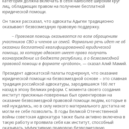
категория должна включать в себя наиболее широкий круг
лиц, обладающих правом на получение бесплатной
юридической помощи.
Он также рассказал, что адвокаты Адыгеи традиционно
оказывают безвозмездную правовую поддержку.
̶ Правовая помощь оказывается по всем обращениям
участников СВО и членов их семей. Формально речь идет не об
оказании бесплатной квалифицированной юридической
помощи, за которую адвокат имеет право получать
вознаграждение из бюджета республики, а о безвозмездной
правовой помощи в формате «probono», —
сказал Алий Мамий.
Президент адвокатской палаты подчеркнул, что оказание
юридической помощи на безвозмездной основе – это славная
традиция российской адвокатуры, зародившаяся 160 лет
назад в эпоху Великих реформ. С момента своего создания
институт присяжных-поверенных был ориентирован на
оказание безвозмездной правовой помощи людям, которые в
ней нуждались, но в силу низкого материального достатка не
могли ее себе позволить. В годы Великой Отечественной
войны советская адвокатура также была активно включена в
такую работу и проявила себя как институт, способный
оказывать эффективную правовою безвозмездную