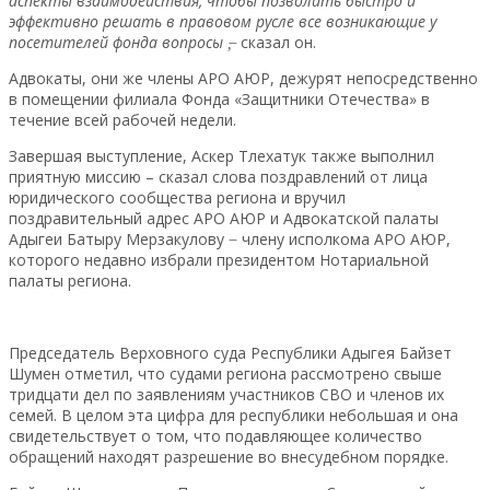
аспекты взаимодействия, чтобы позволить быстро и
эффективно решать в правовом русле все возникающие у
посетителей фонда вопросы ,̶
сказал он.
Адвокаты, они же члены АРО АЮР, дежурят непосредственно
в помещении филиала Фонда «Защитники Отечества» в
течение всей рабочей недели.
Завершая выступление, Аскер Тлехатук также выполнил
приятную миссию – сказал слова поздравлений от лица
юридического сообщества региона и вручил
поздравительный адрес АРО АЮР и Адвокатской палаты
Адыгеи Батыру Мерзакулову ̶ члену исполкома АРО АЮР,
которого недавно избрали президентом Нотариальной
палаты региона.
Председатель Верховного суда Республики Адыгея Байзет
Шумен отметил, что судами региона рассмотрено свыше
тридцати дел по заявлениям участников СВО и членов их
семей. В целом эта цифра для республики небольшая и она
свидетельствует о том, что подавляющее количество
обращений находят разрешение во внесудебном порядке.