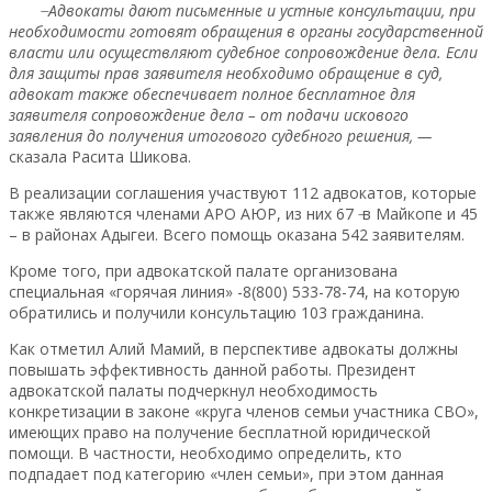
̶ Адвокаты дают письменные и устные консультации, при
необходимости готовят обращения в органы государственной
власти или осуществляют судебное сопровождение дела. Если
для защиты прав заявителя необходимо обращение в суд,
адвокат также обеспечивает полное бесплатное для
заявителя сопровождение дела – от подачи искового
заявления до получения итогового судебного решения, —
сказала Расита Шикова.
В реализации соглашения участвуют 112 адвокатов, которые
также являются членами АРО АЮР, из них 67 ̶в Майкопе и 45
– в районах Адыгеи. Всего помощь оказана 542 заявителям.
Кроме того, при адвокатской палате организована
специальная «горячая линия» -8(800) 533-78-74, на которую
обратились и получили консультацию 103 гражданина.
Как отметил Алий Мамий, в перспективе адвокаты должны
повышать эффективность данной работы. Президент
адвокатской палаты подчеркнул необходимость
конкретизации в законе «круга членов семьи участника СВО»,
имеющих право на получение бесплатной юридической
помощи. В частности, необходимо определить, кто
подпадает под категорию «член семьи», при этом данная