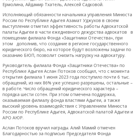
Ермолина, Айдамир Тхатель, Алексей Садковой.
Исполняющий обязанности начальника управления Минюста
России по Республике Адыгея Азамат Уджухов в своем
выступлении отметил эффективность работы Адвокатской
палаты Адыгеи в части ежедневного дежурства адвокатов в
помещении филиала Фонда «Защитники Отечества», при
этом дополнив, что создание в регионе государственного
юридического бюро, на которое будут возложены задачи по
оказанию БЮП, позволит снизить нагрузку на адвокатуру.
Руководитель филиала Фонда «Защитники Отечества» по
Республике Адыгея Аслан Потоков сообщил, что с момента
открытия филиала 1 июня 2023 года поступило почти 6 тыс.
обращений, из них 86% уже успешно разрешены, остальные –
в работе. Число обращений юридического характера –
порядка шести сотен. При этом отмечена поддержка,
оказываемая филиалу фонда властями Адыгеи, а также
высокий уровень взаимодействия с Управлением Минюста
России по Республике Адыгея, Адвокатской палатой Адыгеи и
АРО АЮР.
Аслан Потоков вручил награды. Алий Мамий отмечен
Благодарностью за подписью Председателя Фонда