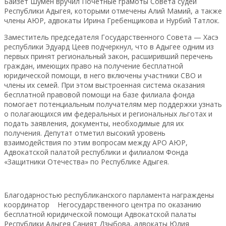
Байзет Шумен вручил Почетные грамоты Совета судей
Республики Адыгея, которыми отмечены Алий Мамий, а также
члены АЮР, адвокаты Ирина Гребенщикова и Нурбий Татлок.
Заместитель председателя Государственного Совета — Хасэ
республики Эдуард Цеев подчеркнул, что в Адыгее одним из
первых принят региональный закон, расширивший перечень
граждан, имеющих право на получение бесплатной
юридической помощи, в него включены участники СВО и
члены их семей. При этом выстроенная система оказания
бесплатной правовой помощи на базе филиала фонда
помогает потенциальным получателям мер поддержки узнать
о полагающихся им федеральных и региональных льготах и
подать заявления, документы, необходимые для их
получения. Депутат отметил высокий уровень
взаимодействия по этим вопросам между АРО АЮР,
Адвокатской палатой республики и филиалом Фонда
«Защитники Отечества» по Республике Адыгея.
Благодарностью республиканского парламента награждены
координатор Негосударственного центра по оказанию
бесплатной юридической помощи Адвокатской палаты
Республики Адыгея Саният Дзыбова, адвокаты Юлия