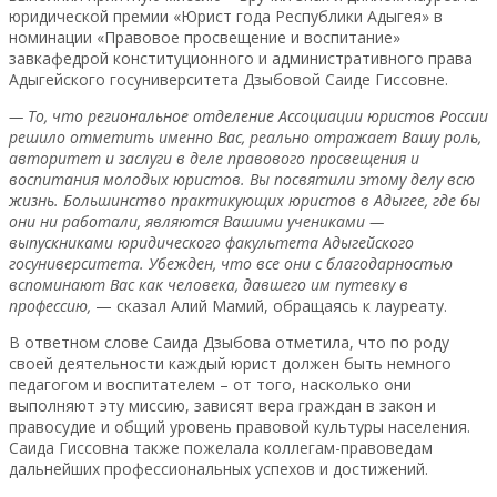
юридической премии «Юрист года Республики Адыгея» в
номинации «Правовое просвещение и воспитание»
завкафедрой конституционного и административного права
Адыгейского госуниверситета Дзыбовой Саиде Гиссовне.
— То, что региональное отделение Ассоциации юристов России
решило отметить именно Вас, реально отражает Вашу роль,
авторитет и заслуги в деле правового просвещения и
воспитания молодых юристов. Вы посвятили этому делу всю
жизнь. Большинство практикующих юристов в Адыгее, где бы
они ни работали, являются Вашими учениками —
выпускниками юридического факультета Адыгейского
госуниверситета. Убежден, что все они с благодарностью
вспоминают Вас как человека, давшего им путевку в
профессию,
— сказал Алий Мамий, обращаясь к лауреату.
В ответном слове Саида Дзыбова отметила, что по роду
своей деятельности каждый юрист должен быть немного
педагогом и воспитателем – от того, насколько они
выполняют эту миссию, зависят вера граждан в закон и
правосудие и общий уровень правовой культуры населения.
Саида Гиссовна также пожелала коллегам-правоведам
дальнейших профессиональных успехов и достижений.