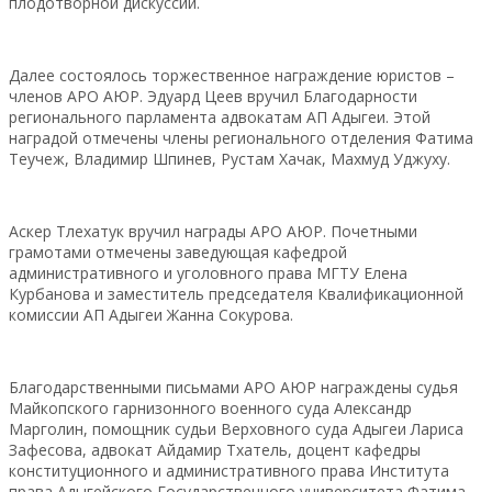
плодотворной дискуссии.
Далее состоялось торжественное награждение юристов –
членов АРО АЮР. Эдуард Цеев вручил Благодарности
регионального парламента адвокатам АП Адыгеи. Этой
наградой отмечены члены регионального отделения Фатима
Теучеж, Владимир Шпинев, Рустам Хачак, Махмуд Уджуху.
Аскер Тлехатук вручил награды АРО АЮР. Почетными
грамотами отмечены заведующая кафедрой
административного и уголовного права МГТУ Елена
Курбанова и заместитель председателя Квалификационной
комиссии АП Адыгеи Жанна Сокурова.
Благодарственными письмами АРО АЮР награждены судья
Майкопского гарнизонного военного суда Александр
Марголин, помощник судьи Верховного суда Адыгеи Лариса
Зафесова, адвокат Айдамир Тхатель, доцент кафедры
конституционного и административного права Института
права Адыгейского Государственного университета Фатима