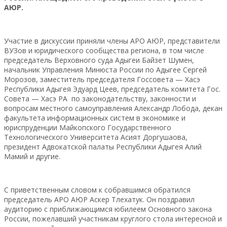
АЮР.
Участие в дискуссии приняли члены АРО АЮР, представители
ВУЗов и юридического сообщества региона, в том числе
председатель Верховного суда Адыгеи Байзет Шумен,
начальник Управления Минюста России по Адыгее Сергей
Морозов, заместитель председателя Госсовета — Хасэ
Республики Адыгея Эдуард Цеев, председатель комитета Гос.
Совета — Хасэ РА по законодательству, законности и
вопросам местного самоуправления Александр Лобода, декан
факультета информационных систем в экономике и
юриспруденции Майкопского Государственного
Технологического Университета Асият Доргушаова,
президент Адвокатской палаты Республики Адыгея Алий
Мамий и другие.
С приветственным словом к собравшимся обратился
председатель АРО АЮР Аскер Тлехатук. Он поздравил
аудиторию с приближающимся юбилеем Основного закона
России, пожелавший участникам круглого стола интересной и