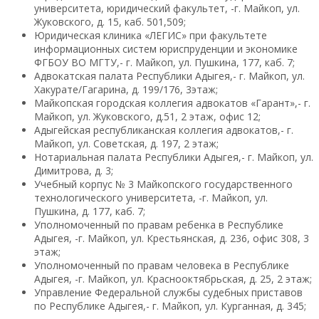
университета, юридический факультет, -г. Майкоп, ул.
Жуковского, д. 15, каб. 501,509;
Юридическая клиника «ЛЕГИС» при факультете
информационных систем юриспруденции и экономике
ФГБОУ ВО МГТУ,- г. Майкоп, ул. Пушкина, 177, каб. 7;
Адвокатская палата Республики Адыгея,- г. Майкоп, ул.
Хакурате/Гагарина, д. 199/176, 3этаж;
Майкопская городская коллегия адвокатов «Гарант»,- г.
Майкоп, ул. Жуковского, д.51, 2 этаж, офис 12;
Адыгейская республиканская коллегия адвокатов,- г.
Майкоп, ул. Советская, д. 197, 2 этаж;
Нотариальная палата Республики Адыгея,- г. Майкоп, ул.
Димитрова, д. 3;
Учебный корпус № 3 Майкопского государственного
технологического университета, -г. Майкоп, ул.
Пушкина, д. 177, каб. 7;
Уполномоченный по правам ребенка в Республике
Адыгея, -г. Майкоп, ул. Крестьянская, д. 236, офис 308, 3
этаж;
Уполномоченный по правам человека в Республике
Адыгея, -г. Майкоп, ул. Краснооктябрьская, д. 25, 2 этаж;
Управление Федеральной службы судебных приставов
по Республике Адыгея,- г. Майкоп, ул. Курганная, д. 345;