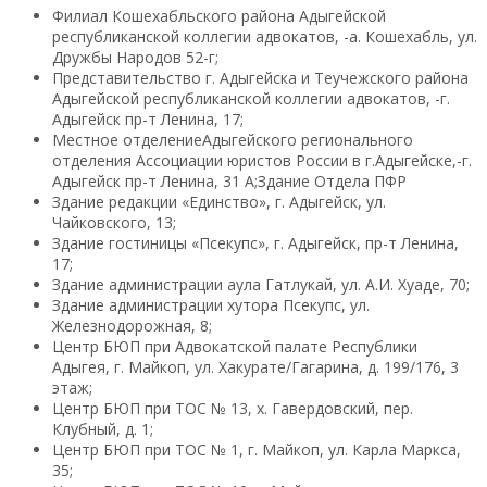
Филиал Кошехабльского района Адыгейской
республиканской коллегии адвокатов, -а. Кошехабль, ул.
Дружбы Народов 52-г;
Представительство г. Адыгейска и Теучежского района
Адыгейской республиканской коллегии адвокатов, -г.
Адыгейск пр-т Ленина, 17;
Местное отделениеАдыгейского регионального
отделения Ассоциации юристов России в г.Адыгейске,-г.
Адыгейск пр-т Ленина, 31 А;Здание Отдела ПФР
Здание редакции «Единство», г. Адыгейск, ул.
Чайковского, 13;
Здание гостиницы «Псекупс», г. Адыгейск, пр-т Ленина,
17;
Здание администрации аула Гатлукай, ул. А.И. Хуаде, 70;
Здание администрации хутора Псекупс, ул.
Железнодорожная, 8;
Центр БЮП при Адвокатской палате Республики
Адыгея, г. Майкоп, ул. Хакурате/Гагарина, д. 199/176, 3
этаж;
Центр БЮП при ТОС № 13, х. Гавердовский, пер.
Клубный, д. 1;
Центр БЮП при ТОС № 1, г. Майкоп, ул. Карла Маркса,
35;