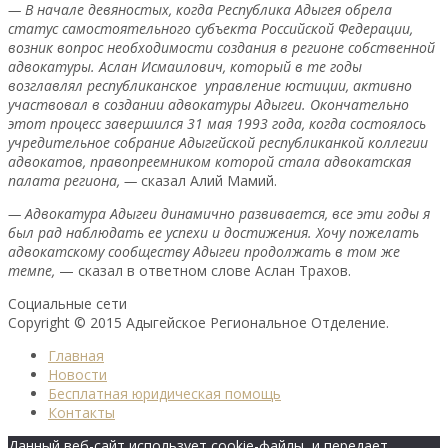
— В начале девяностых, когда Республика Адыгея обрела
статус самостоятельного субъекта Российской Федерации,
возник вопрос необходимости создания в регионе собственной
адвокатуры. Аслан Исмаилович, который в те годы
возглавлял республиканское управление юстиции, активно
участвовал в создании адвокатуры Адыгеи. Окончательно
этот процесс завершился 31 мая 1993 года, когда состоялось
учредительное собрание Адыгейской республиканкой коллегии
адвокатов, правопреемником которой стала адвокатская
палата региона, —
сказал Алий Мамий.
— Адвокатура Адыгеи динамично развивается, все эти годы я
был рад наблюдать ее успехи и достижения. Хочу пожелать
адвокатскому сообществу Адыгеи продолжать в том же
темпе,
— сказал в ответном слове Аслан Трахов.
Социальные сети
Copyright © 2015 Адыгейское Региональное Отделение.
Главная
Новости
Бесплатная юридическая помощь
Контакты
Данный веб-сайт использует cookie-файлы, и передает