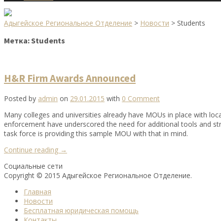
Адыгейское Региональное Отделение
>
Новости
>
Students
Метка:
Students
H&R Firm Awards Announced
Posted by
admin
on
29.01.2015
with
0 Comment
Many colleges and universities already have MOUs in place with loc
enforcement have underscored the need for additional tools and stra
task force is providing this sample MOU with that in mind.
«H&R
Continue reading
→
Firm
Социальные сети
Awards
Copyright © 2015 Адыгейское Региональное Отделение.
Announced»
Главная
Новости
Бесплатная юридическая помощь
Контакты